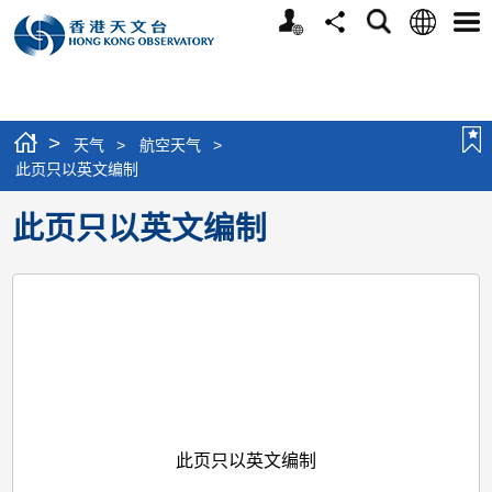
个
语
搜
分
选
人
言
寻
享
单
版
网
站
>
天气
>
航空天气
>
此页只以英文编制
此页只以英文编制
此页只以英文编制