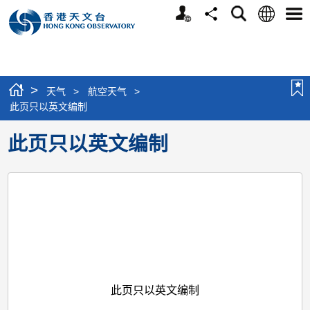
个
语
搜
分
选
人
言
寻
享
单
版
网
站
>
天气
>
航空天气
>
此页只以英文编制
此页只以英文编制
此页只以英文编制