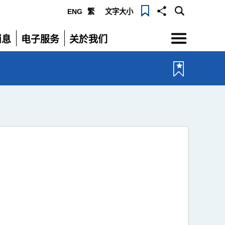
ENG
繁
文字大小
选
消息
电子服务
关於我们
单
展
展
开
开