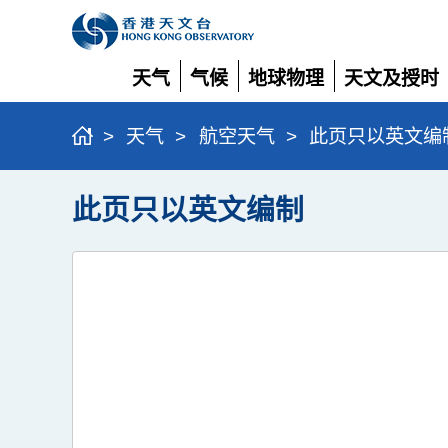
天气
气候
地球物理
天文及授时
展
展
展
展
开
开
开
开
>
天气
>
航空天气
>
此页只以英文编
此页只以英文编制