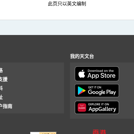
此页只以英文编制
我的天文台
格
支援
料
址
户指南