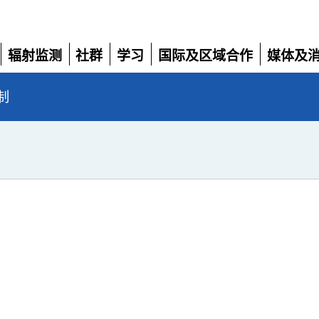
辐射监测
社群
学习
国际及区域合作
媒体及
展
展
展
展
展
开
开
开
开
开
制