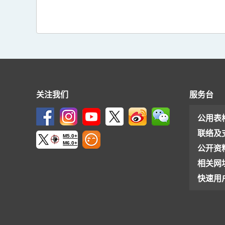
关注我们
服务台
公用表
联络及
M5.0+
M6.0+
公开资
相关网
快速用