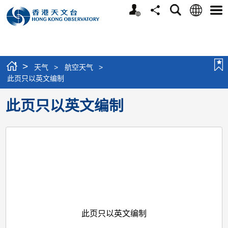
个
语
搜
分
选
人
言
寻
享
单
版
网
站
>
天气
>
航空天气
>
此页只以英文编制
此页只以英文编制
此页只以英文编制