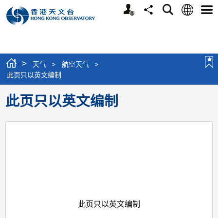
个
语
搜
分
选
人
言
寻
享
单
版
网
站
>
天气
>
航空天气
>
此页只以英文编制
此页只以英文编制
此页只以英文编制