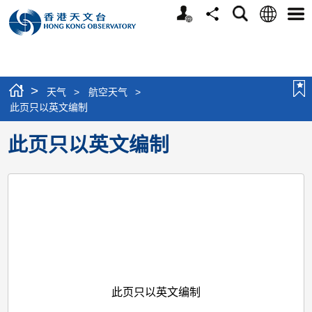
个
语
搜
分
选
人
言
寻
享
单
版
网
站
>
天气
>
航空天气
>
此页只以英文编制
此页只以英文编制
此页只以英文编制