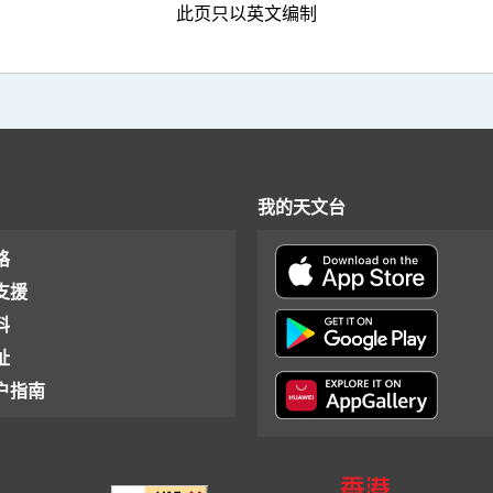
此页只以英文编制
我的天文台
格
支援
料
址
户指南