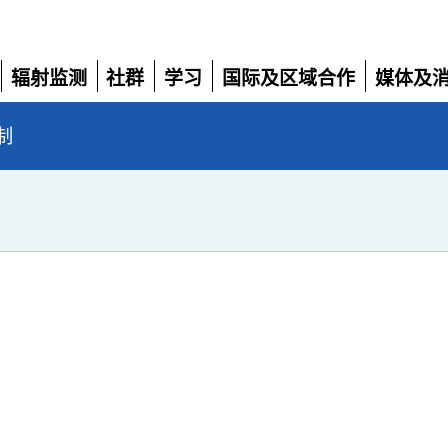
辐射监测
社群
学习
国际及区域合作
媒体及
展
展
展
展
展
开
开
开
开
开
制