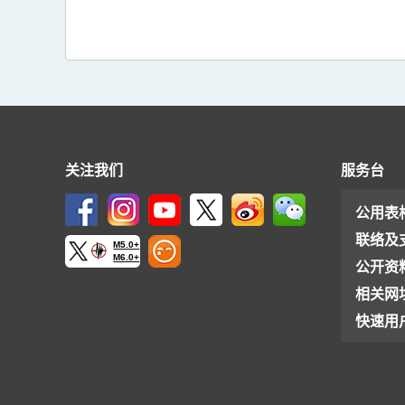
关注我们
服务台
公用表
联络及
M5.0+
M6.0+
公开资
相关网
快速用