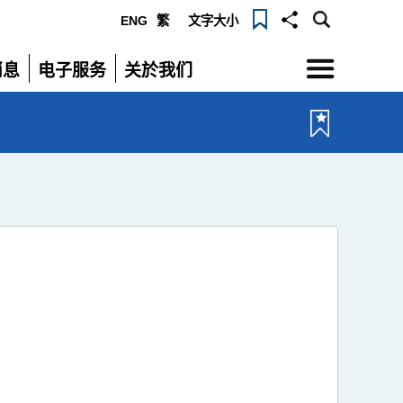
ENG
繁
文字大小
选
消息
电子服务
关於我们
单
展
展
开
开