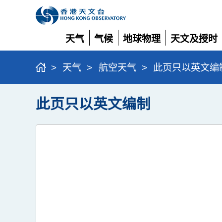
天气
气候
地球物理
天文及授时
展
展
展
展
开
开
开
开
>
天气
>
航空天气
>
此页只以英文编
此页只以英文编制