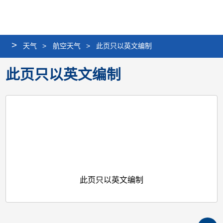
个
分
搜
语
选
人
享
寻
言
单
版
>
天气
>
航空天气
>
此页只以英文编制
网
站
此页只以英文编制
此页只以英文编制