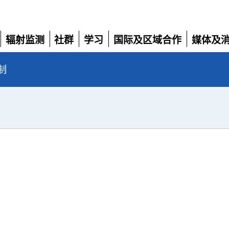
辐射监测
社群
学习
国际及区域合作
媒体及
展
展
展
展
展
开
开
开
开
开
制