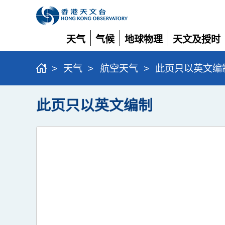
天气
气候
地球物理
天文及授时
展
展
展
展
开
开
开
开
>
天气
>
航空天气
>
此页只以英文编
此页只以英文编制