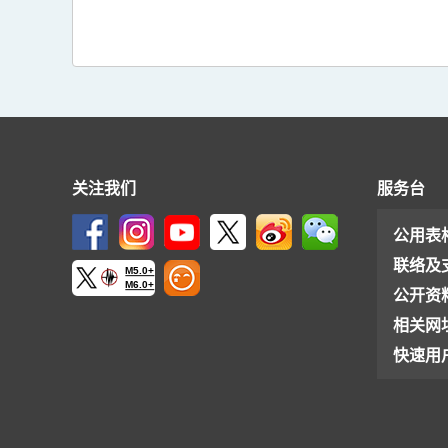
关注我们
服务台
公用表
联络及
M5.0+
M6.0+
公开资
相关网
快速用