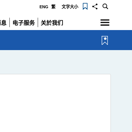
ENG
繁
文字大小
选
消息
电子服务
关於我们
单
展
展
开
开