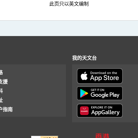
此页只以英文编制
我的天文台
格
支援
料
址
户指南