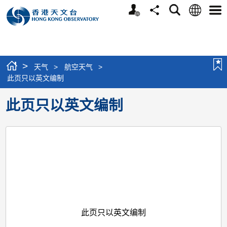
个
语
搜
分
选
人
言
寻
享
单
版
网
站
>
天气
>
航空天气
>
此页只以英文编制
此页只以英文编制
此页只以英文编制