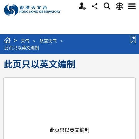
个
语
搜
分
选
人
言
寻
享
单
版
网
站
>
天气
>
航空天气
>
此页只以英文编制
此页只以英文编制
此页只以英文编制