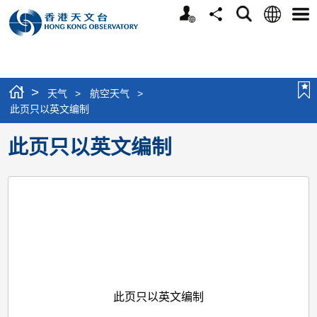
个
语
搜
分
选
人
言
寻
享
单
版
网
站
>
天气
>
航空天气
>
此页只以英文编制
此页只以英文编制
此页只以英文编制