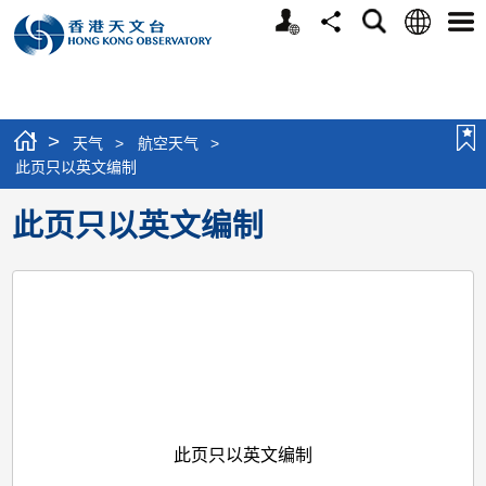
个
语
搜
分
选
人
言
寻
享
单
版
网
站
>
天气
>
航空天气
>
此页只以英文编制
此页只以英文编制
此页只以英文编制