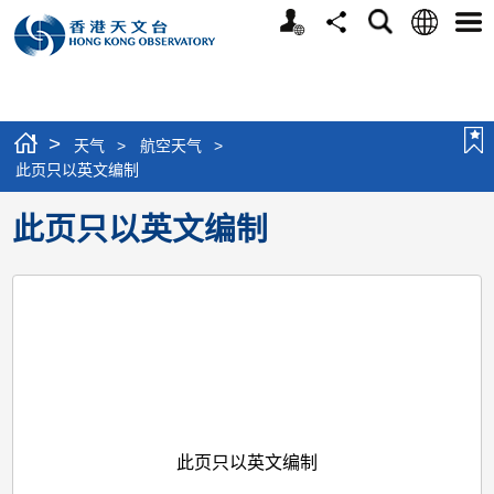
个
语
搜
分
选
人
言
寻
享
单
版
网
站
>
天气
>
航空天气
>
此页只以英文编制
此页只以英文编制
此页只以英文编制