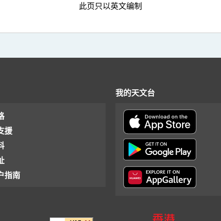
此页只以英文编制
我的天文台
格
支援
料
址
户指南