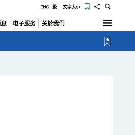
ENG
繁
文字大小
选
消息
电子服务
关於我们
单
展
展
开
开