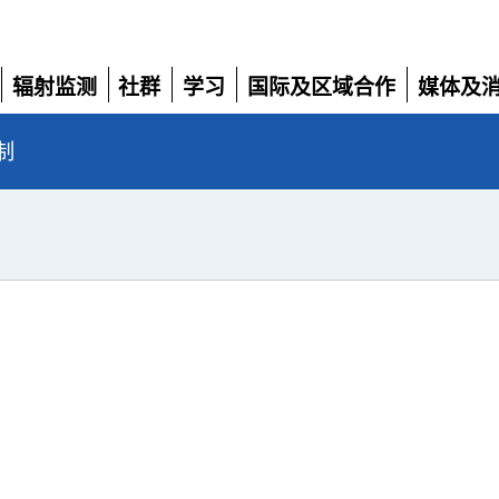
辐射监测
社群
学习
国际及区域合作
媒体及
展
展
展
展
展
开
开
开
开
开
制