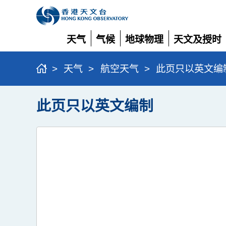
天气
气候
地球物理
天文及授时
展
展
展
展
开
开
开
开
>
天气
>
航空天气
>
此页只以英文编
此页只以英文编制