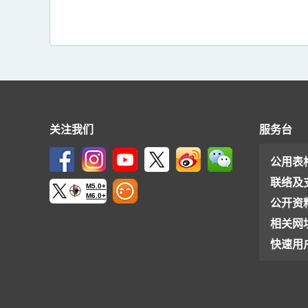
关注我们
服务台
公用表
联络及
M5.0+
M6.0+
公开资
相关网
快速用