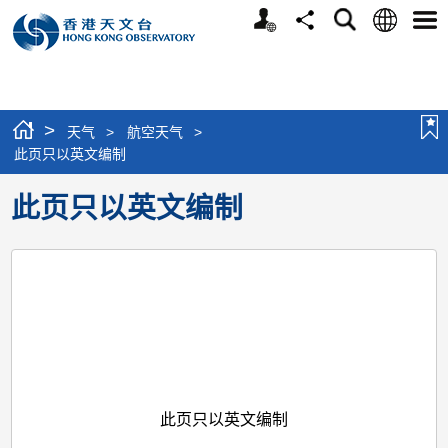
个
语
搜
分
选
人
言
寻
享
单
版
网
站
>
天气
>
航空天气
>
此页只以英文编制
此页只以英文编制
此页只以英文编制