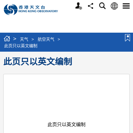
个
语
搜
分
选
人
言
寻
享
单
版
网
站
>
天气
>
航空天气
>
此页只以英文编制
此页只以英文编制
此页只以英文编制