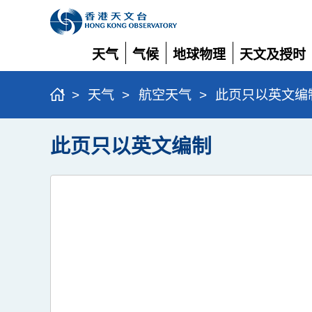
天气
气候
地球物理
天文及授时
展
展
展
展
开
开
开
开
>
天气
>
航空天气
>
此页只以英文编
此页只以英文编制