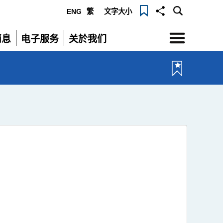
ENG
繁
文字大小
选
消息
电子服务
关於我们
单
展
展
开
开