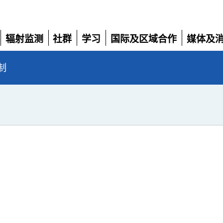
辐射监测
社群
学习
国际及区域合作
媒体及
展
展
展
展
展
开
开
开
开
开
制