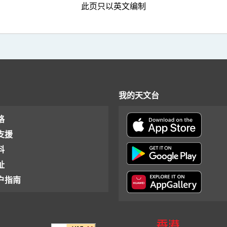
此页只以英文编制
我的天文台
格
支援
料
址
户指南