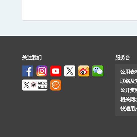
关注我们
服务台
公用表
联络及
M5.0+
M6.0+
公开资
相关网
快速用