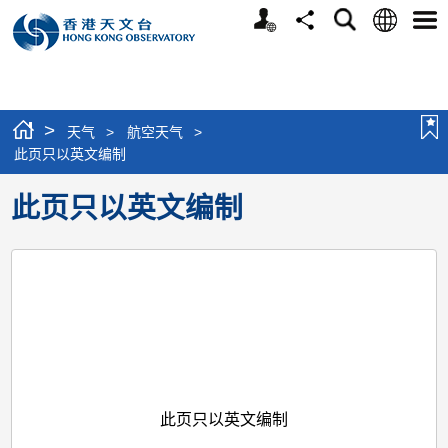
个
语
搜
分
选
人
言
寻
享
单
版
网
站
>
天气
>
航空天气
>
此页只以英文编制
此页只以英文编制
此页只以英文编制