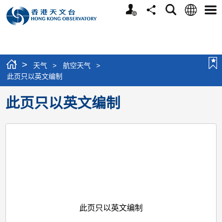
个
语
搜
分
选
人
言
寻
享
单
版
网
站
>
天气
>
航空天气
>
此页只以英文编制
此页只以英文编制
此页只以英文编制