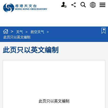
个
语
搜
分
选
人
言
寻
享
单
版
网
站
>
天气
>
航空天气
>
此页只以英文编制
此页只以英文编制
此页只以英文编制