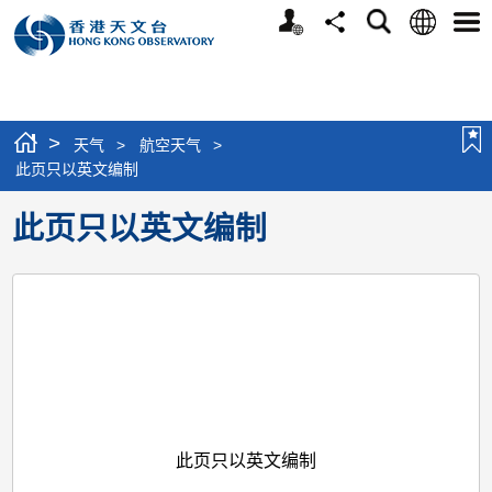
个
语
搜
分
选
人
言
寻
享
单
版
网
站
>
天气
>
航空天气
>
此页只以英文编制
此页只以英文编制
此页只以英文编制