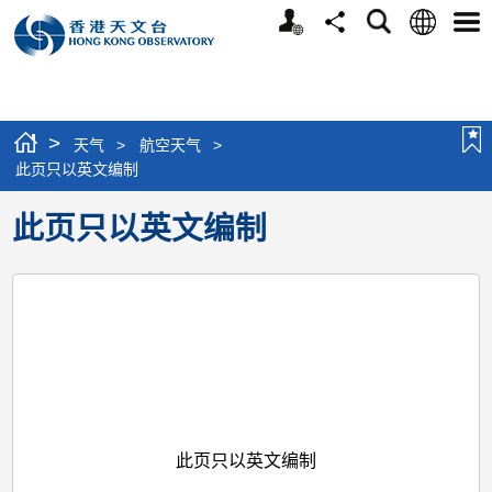
个
语
搜
分
选
人
言
寻
享
单
版
网
站
>
天气
>
航空天气
>
此页只以英文编制
此页只以英文编制
此页只以英文编制