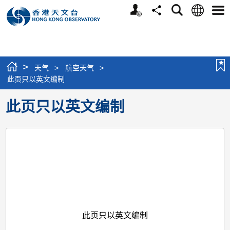
个
语
搜
分
选
人
言
寻
享
单
版
网
站
>
天气
>
航空天气
>
此页只以英文编制
此页只以英文编制
此页只以英文编制