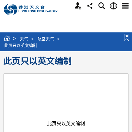
个
语
搜
分
选
人
言
寻
享
单
版
网
站
>
天气
>
航空天气
>
此页只以英文编制
此页只以英文编制
此页只以英文编制