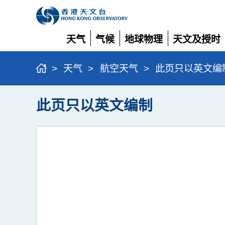
天气
气候
地球物理
天文及授时
展
展
展
展
开
开
开
开
>
天气
>
航空天气
>
此页只以英文编
此页只以英文编制