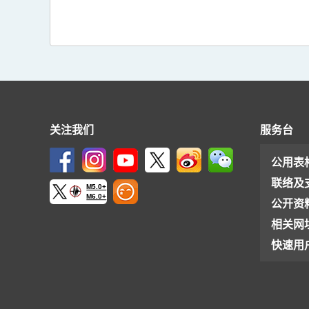
关注我们
服务台
公用表
联络及
M5.0+
M6.0+
公开资
相关网
快速用