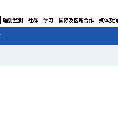
辐射监测
社群
学习
国际及区域合作
媒体及
展
展
展
展
展
开
开
开
开
开
制