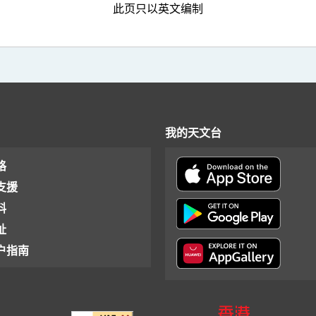
此页只以英文编制
我的天文台
格
支援
料
址
户指南