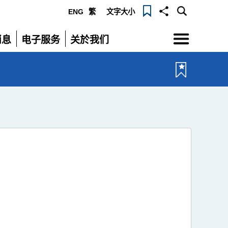
ENG
繁
文字大小
选
消息
电子服务
关於我们
单
展
展
开
开