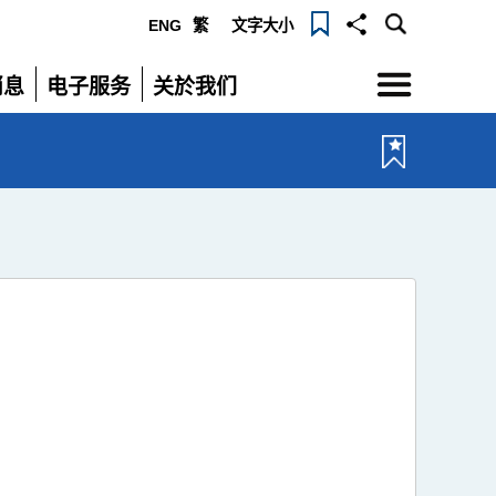
ENG
繁
文字大小
选
消息
电子服务
关於我们
单
展
展
开
开