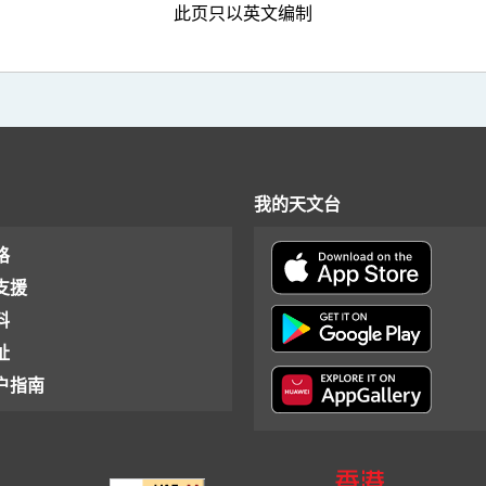
此页只以英文编制
我的天文台
格
支援
料
址
户指南