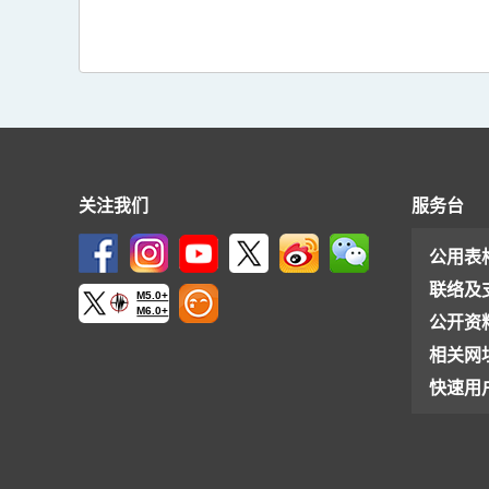
关注我们
服务台
公用表
联络及
M5.0+
M6.0+
公开资
相关网
快速用