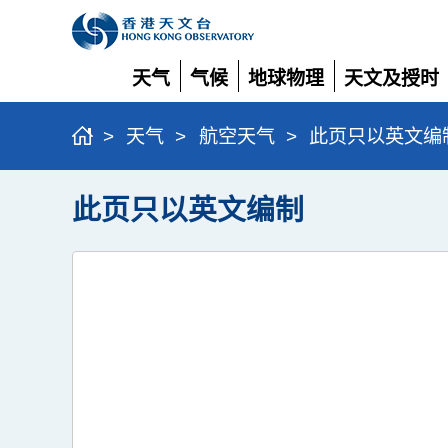
天气
气候
地球物理
天文及授时
展
展
展
展
开
开
开
开
>
天气
>
航空天气
>
此页只以英文编
此页只以英文编制