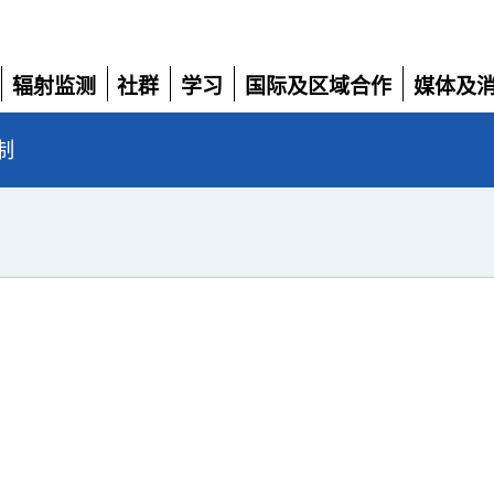
辐射监测
社群
学习
国际及区域合作
媒体及
展
展
展
展
展
开
开
开
开
开
制