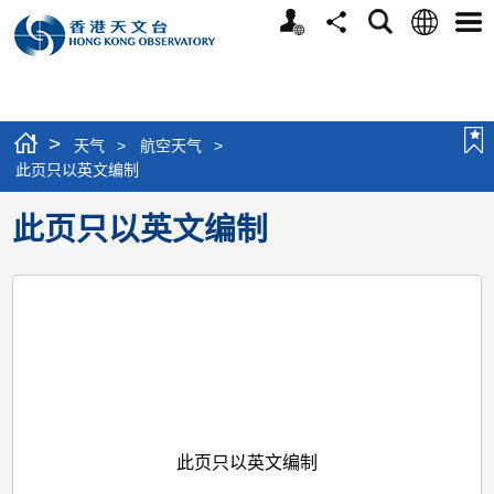
个
语
搜
分
选
人
言
寻
享
单
版
网
站
>
天气
>
航空天气
>
此页只以英文编制
此页只以英文编制
此页只以英文编制