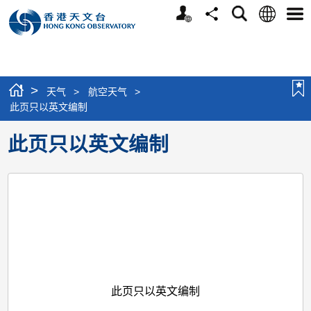
个
语
搜
分
选
人
言
寻
享
单
版
网
站
>
天气
>
航空天气
>
此页只以英文编制
此页只以英文编制
此页只以英文编制