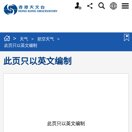
个
语
搜
分
选
人
言
寻
享
单
版
网
站
>
天气
>
航空天气
>
此页只以英文编制
此页只以英文编制
此页只以英文编制