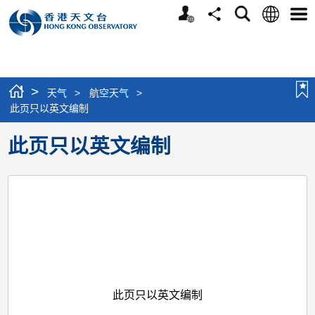
个
语
搜
分
选
人
言
寻
享
单
版
网
站
>
天气
>
航空天气
>
此页只以英文编制
此页只以英文编制
此页只以英文编制