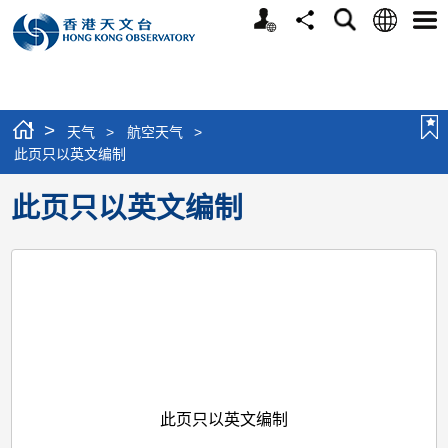
个
语
搜
分
选
人
言
寻
享
单
版
网
站
>
天气
>
航空天气
>
此页只以英文编制
此页只以英文编制
此页只以英文编制