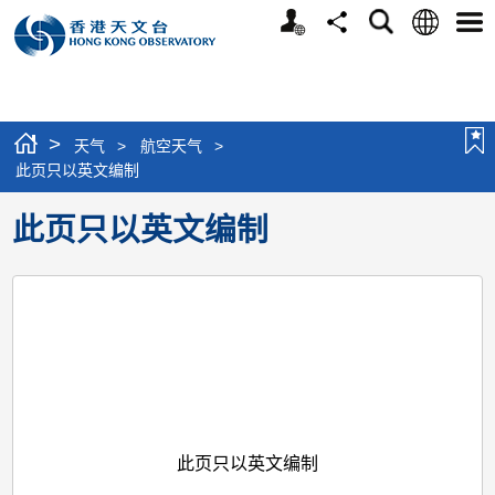
个
语
搜
分
选
人
言
寻
享
单
版
网
站
>
天气
>
航空天气
>
此页只以英文编制
此页只以英文编制
此页只以英文编制