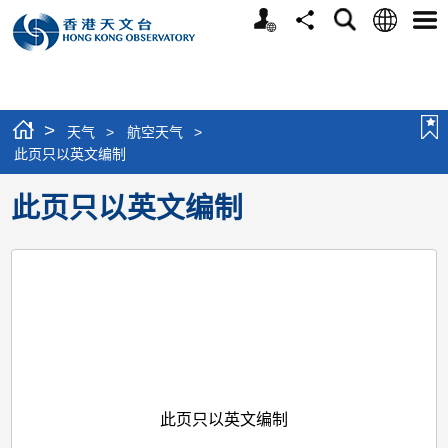
个
语
搜
分
选
人
言
寻
享
单
版
网
站
>
天气
>
航空天气
>
此页只以英文编制
此页只以英文编制
此页只以英文编制