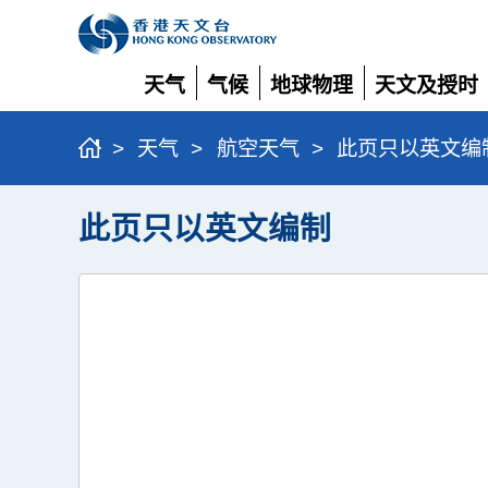
天气
气候
地球物理
天文及授时
展
展
展
展
开
开
开
开
>
天气
>
航空天气
>
此页只以英文编
此页只以英文编制