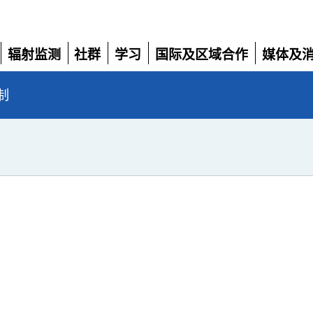
辐射监测
社群
学习
国际及区域合作
媒体及
展
展
展
展
展
开
开
开
开
开
制