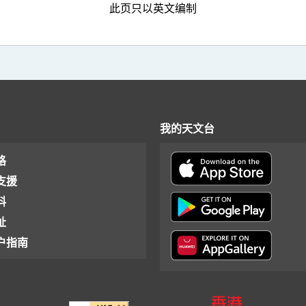
此页只以英文编制
我的天文台
格
支援
料
址
户指南