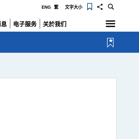
ENG
繁
文字大小
选
消息
电子服务
关於我们
单
展
展
开
开