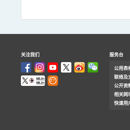
关注我们
服务台
公用表
联络及
M5.0+
M6.0+
公开资
相关网
快速用