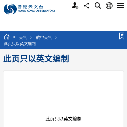
个
语
搜
分
选
人
言
寻
享
单
版
网
站
>
天气
>
航空天气
>
此页只以英文编制
此页只以英文编制
此页只以英文编制