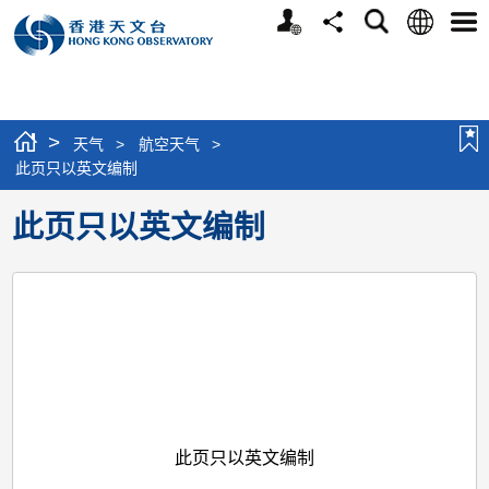
个
语
搜
分
选
人
言
寻
享
单
版
网
站
>
天气
>
航空天气
>
此页只以英文编制
此页只以英文编制
此页只以英文编制