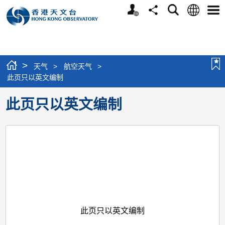
个
语
搜
分
选
人
言
寻
享
单
版
网
站
>
天气
>
航空天气
>
此页只以英文编制
此页只以英文编制
此页只以英文编制