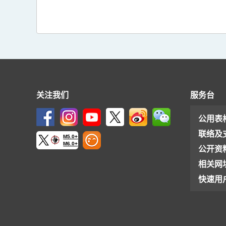
关注我们
服务台
公用表
联络及
M5.0+
M6.0+
公开资
相关网
快速用