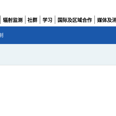
辐射监测
社群
学习
国际及区域合作
媒体及
展
展
展
展
展
开
开
开
开
开
制