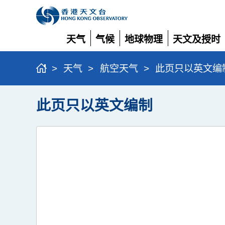
天气
气候
地球物理
天文及授时
展
展
展
展
开
开
开
开
>
天气
>
航空天气
>
此页只以英文编
此页只以英文编制