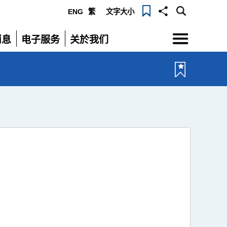
ENG
繁
文字大小
选
消息
电子服务
关於我们
单
展
展
开
开