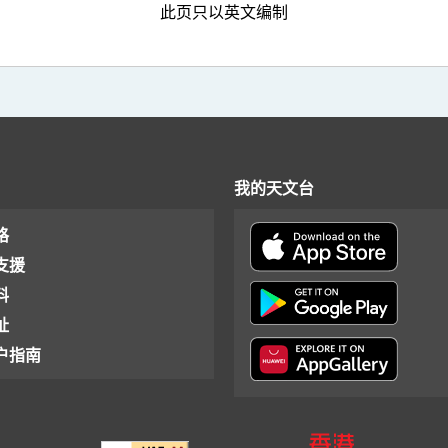
此页只以英文编制
我的天文台
格
支援
料
址
户指南