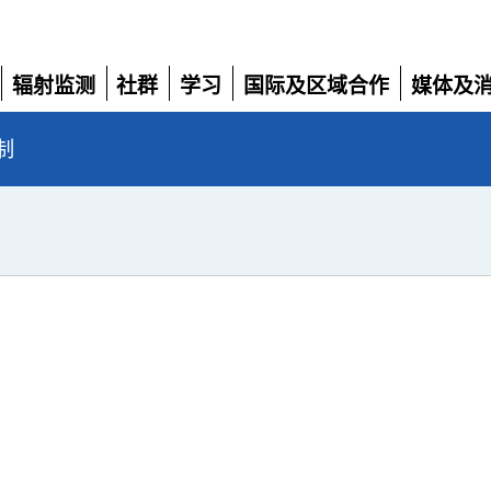
辐射监测
社群
学习
国际及区域合作
媒体及
展
展
展
展
展
开
开
开
开
开
制