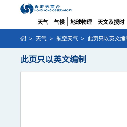
天气
气候
地球物理
天文及授时
展
展
展
展
开
开
开
开
>
天气
>
航空天气
>
此页只以英文编
此页只以英文编制