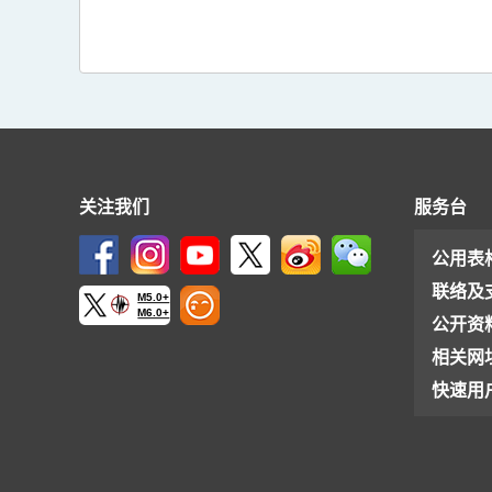
关注我们
服务台
公用表
联络及
M5.0+
M6.0+
公开资
相关网
快速用