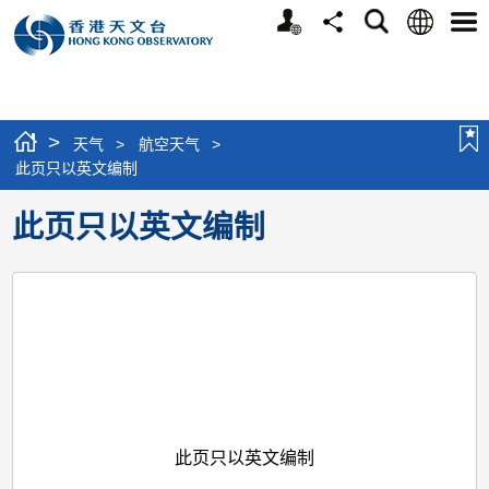
个
语
搜
分
选
人
言
寻
享
单
版
网
站
>
天气
>
航空天气
>
此页只以英文编制
此页只以英文编制
此页只以英文编制