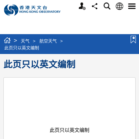
个
语
搜
分
选
人
言
寻
享
单
版
网
站
>
天气
>
航空天气
>
此页只以英文编制
此页只以英文编制
此页只以英文编制