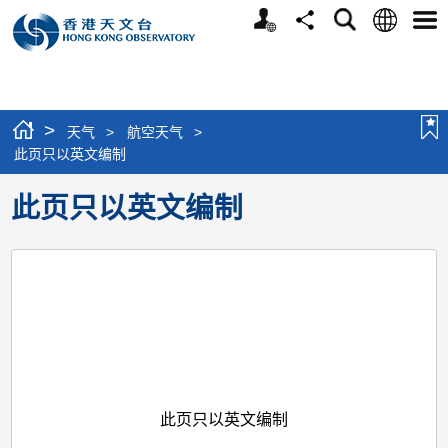
个
语
搜
分
选
人
言
寻
享
单
版
网
站
>
天气
>
航空天气
>
此页只以英文编制
此页只以英文编制
此页只以英文编制