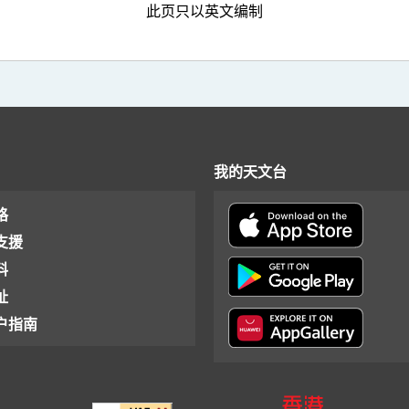
此页只以英文编制
我的天文台
格
支援
料
址
户指南