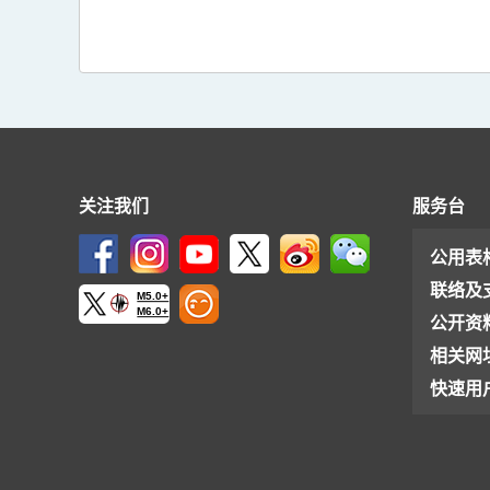
关注我们
服务台
公用表
联络及
M5.0+
M6.0+
公开资
相关网
快速用