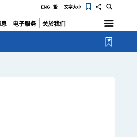
ENG
繁
文字大小
选
消息
电子服务
关於我们
单
展
展
开
开