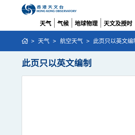
天气
气候
地球物理
天文及授时
展
展
展
展
开
开
开
开
>
天气
>
航空天气
>
此页只以英文编
此页只以英文编制