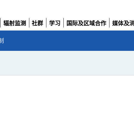
辐射监测
社群
学习
国际及区域合作
媒体及
展
展
展
展
展
开
开
开
开
开
制