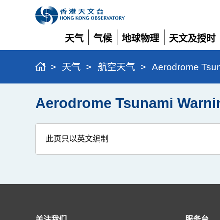
天气
气候
地球物理
天文及授时
展
展
展
展
开
开
开
开
>
天气
>
航空天气
>
Aerodrome Ts
Aerodrome Tsunami War
此页只以英文编制
关注我们
服务台