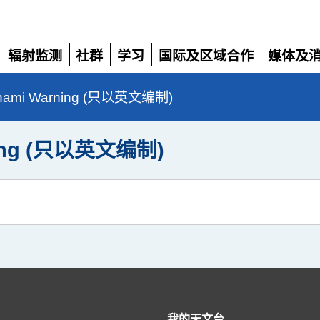
辐射监测
社群
学习
国际及区域合作
媒体及
展
展
展
展
展
开
开
开
开
开
unami Warning (只以英文编制)
ning (只以英文编制)
我的天文台