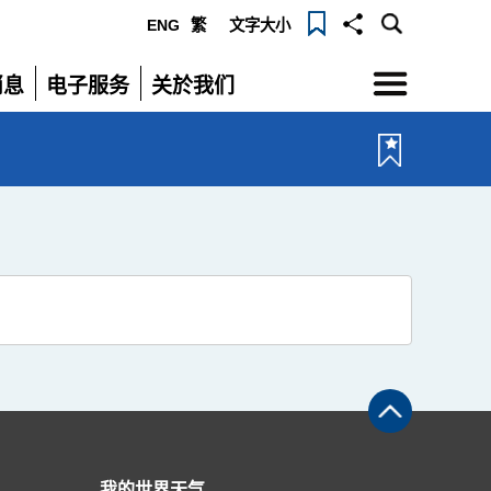
ENG
繁
文字大小
选
消息
电子服务
关於我们
单
展
展
开
开
我的世界天气