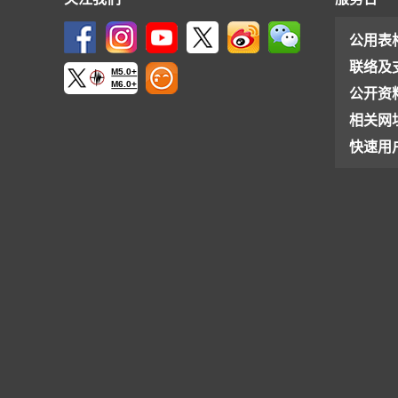
公用表
联络及
M5.0+
M6.0+
公开资
相关网
快速用