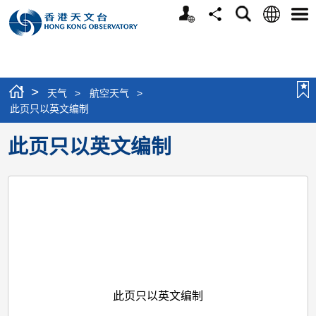
个
语
搜
分
选
人
言
寻
享
单
版
网
站
>
天气
>
航空天气
>
此页只以英文编制
此页只以英文编制
此页只以英文编制