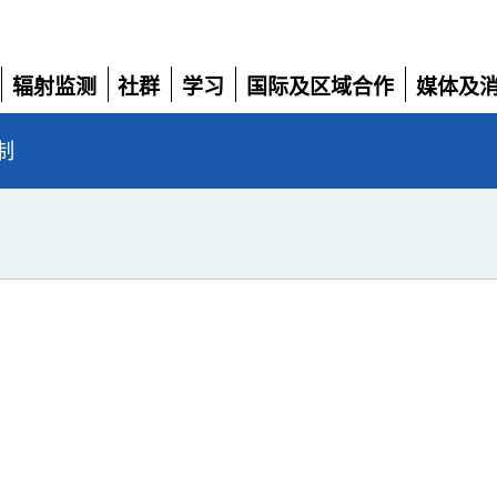
辐射监测
社群
学习
国际及区域合作
媒体及
展
展
展
展
展
开
开
开
开
开
制