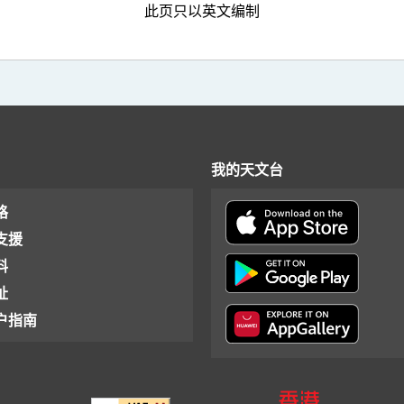
此页只以英文编制
我的天文台
格
支援
料
址
户指南