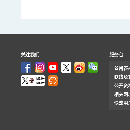
关注我们
服务台
公用表
联络及
M5.0+
M6.0+
公开资
相关网
快速用