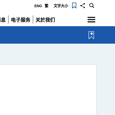
ENG
繁
文字大小
选
消息
电子服务
关於我们
单
展
展
开
开