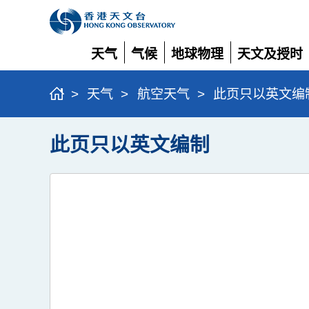
天气
气候
地球物理
天文及授时
展
展
展
展
开
开
开
开
>
天气
>
航空天气
>
此页只以英文编
此页只以英文编制