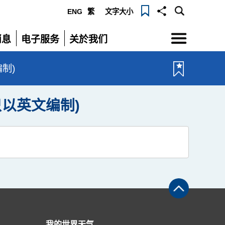
ENG
繁
文字大小
选
消息
电子服务
关於我们
单
展
展
开
开
文编制)
rt (只以英文编制)
我的世界天气