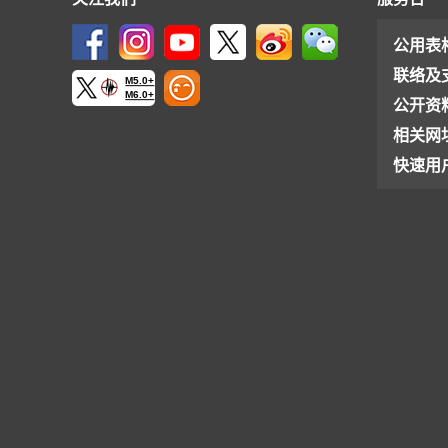
公用表
联络及
M5.0+
M6.0+
公开资
相关网
快速用