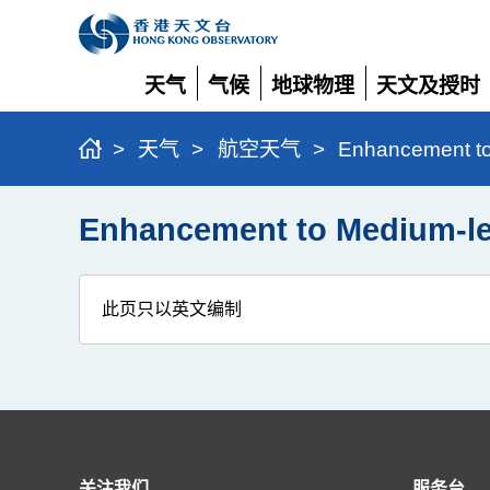
天气
气候
地球物理
天文及授时
展
展
展
展
开
开
开
开
>
天气
>
航空天气
>
Enhancement t
Enhancement to Medium-l
此页只以英文编制
关注我们
服务台