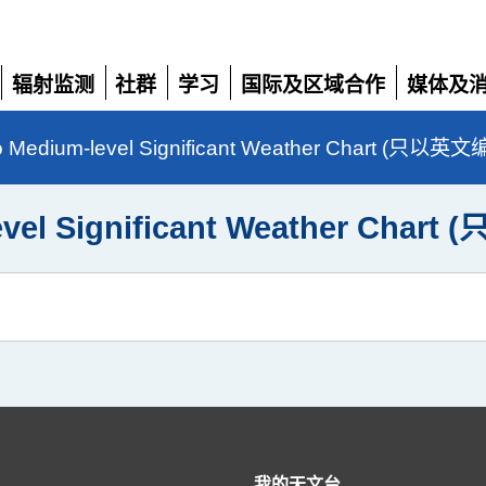
辐射监测
社群
学习
国际及区域合作
媒体及
展
展
展
展
展
开
开
开
开
开
o Medium-level Significant Weather Chart (只以英
evel Significant Weather Cha
我的天文台