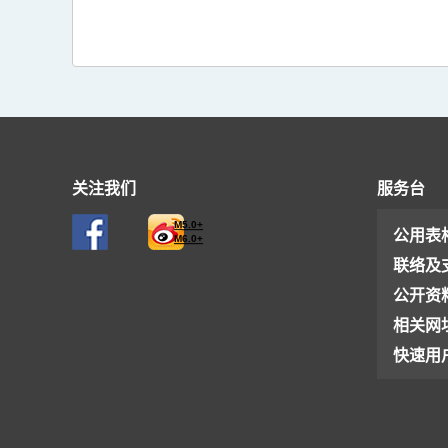
关注我们
服务台
M5.0+
公用表
M6.0+
联络及
公开资
相关网
快速用