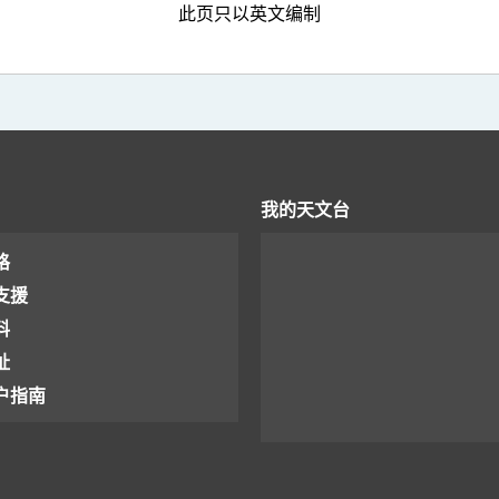
此页只以英文编制
我的天文台
格
支援
料
址
户指南