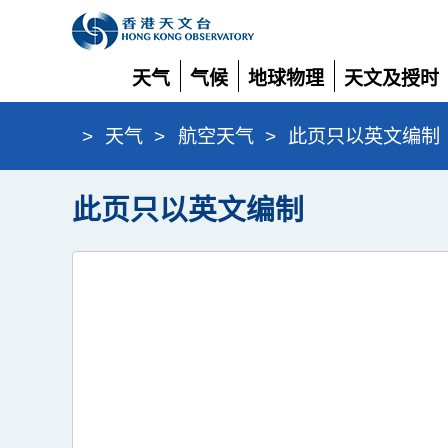
天气
气候
地球物理
天文及授时
展
展
展
展
开
开
开
开
>
天气
>
航空天气
>
此页只以英文编制
此页只以英文编制