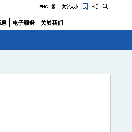
ENG
繁
文字大小
选
消息
电子服务
关於我们
单
展
展
开
开