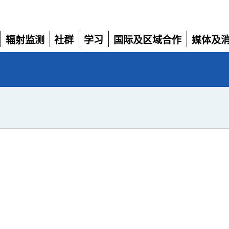
辐射监测
社群
学习
国际及区域合作
媒体及
展
展
展
展
展
开
开
开
开
开