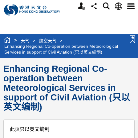
个
语
搜
分
选
人
言
寻
享
单
版
网
站
>
天气
>
航空天气
>
Enhancing Regional Co-operation between Meteorological
Services in support of Civil Aviation (只以英文编制)
Enhancing Regional Co-
operation between
Meteorological Services in
support of Civil Aviation (只以
英文编制)
此页只以英文编制